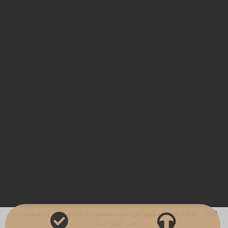
پست الکترونیک
studioemrooz{at}gmail.com
طراحی کاتالوگ
چاپ کاتالوگ
طراحی لوگو
عکاسی صنعتی
چاپ جعبه
چاپ لیبل
طراحی بروشور
طراحی سایت
چاپ کارت پستال
چاپ کاغذ کادو
مرام نامه همکاری
1389 – 1404 تمامی حقوق این سایت متعلق به شرکت چاپ و تبلیغات آریا
هنر امروز است.