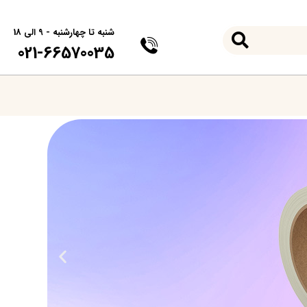
شنبه تا چهارشنبه - 9 الی 18
021-66570035