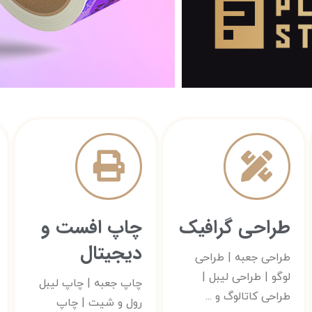
چاپ لی
چاپ ان
ر
کاتا
متالایز - 
دیجیتال و افست در
کاغذی - شی
طراحی گرافیک
چاپ افست و
دیجیتال
سفارش ده
سفارش د
طراحی جعبه | طراحی
لوگو | طراحی لیبل |
چاپ جعبه | چاپ لیبل
طراحی کاتالوگ و ...
رول و شیت | چاپ