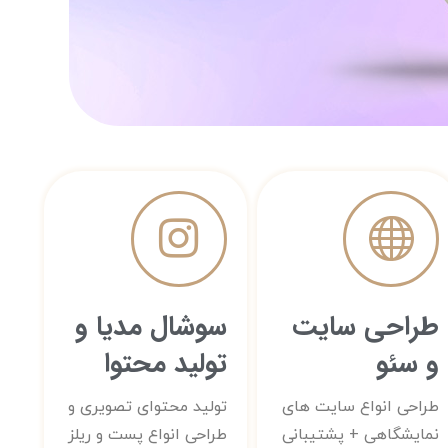
بل
واع
طر
ول
لوگ
کا
صدفی _
 تیراژ
دیجی
شه ای
دلخواه
طراحی سایت
سوشال مدیا و
س
و سئو
تولید محتوا
ید
هید
طراحی انواع سایت های
تولید محتوای تصویری و
نمایشگاهی + پشتیبانی
طراحی انواع پست و ریلز