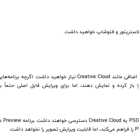
ایلاستریتور و فتوشاپ خواهید داشت.
برای باز کردن و ویرایش فایل‌های PSD در ویندوز به نرم‌افزارهای اضافی مانند Creative Cloud نیاز خواهید داشت. اگرچه برنامه‌
د Illustrator یا Premiere Pro می‌توانند فایل‌های PSD را باز کرده و نمایش دهند، اما برای ویرایش فایل اصلی حتماً 
مشابه کاربران ویندوز، کاربران macOS نیز برای ویرایش فایل‌های PSD