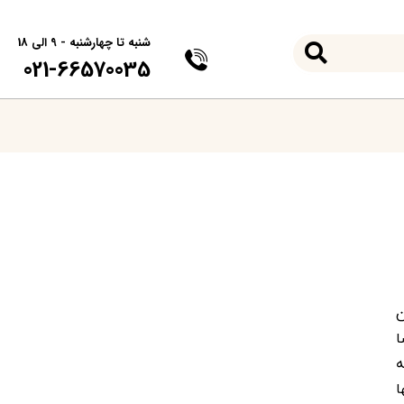
شنبه تا چهارشنبه - 9 الی 18
021-66570035
ان
ا
ه
ینها