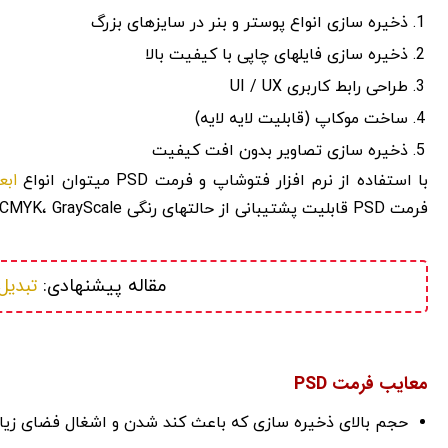
ذخیره سازی انواع پوستر و بنر در سایزهای بزرگ
ذخیره سازی فایلهای چاپی با کیفیت بالا
طراحی رابط کاربری UI / UX
ساخت موکاپ (قابلیت لایه لایه)
ذخیره سازی تصاویر بدون افت کیفیت
ابع
با استفاده از نرم افزار فتوشاپ و فرمت PSD میتوان انواع
فرمت PSD قابلیت پشتیبانی از حالتهای رنگی RGB، CMYK، GrayScale و … را نیز دارد.
تبدیل فایل
مقاله پیشنهادی: 
معایب فرمت PSD
حجم بالای ذخیره سازی که باعث کند شدن و اشغال فضای زی