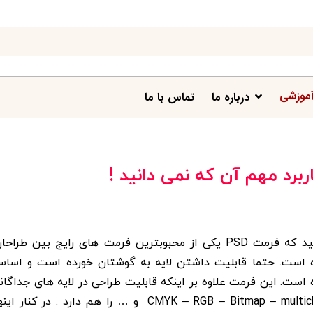
موزشی
درباره ما
تماس با ما
همه طراحان گرافیک عاشق فرمت PSD هستند. اصلا شک نکنید که فرمت PSD یکی از محبوبترین فرمت های رایج بین طراح
ه است. حتما قابلیت داشتن لایه به گوشتان خورده است و اساس
است. این فرمت علاوه بر اینکه قابلیت طراحی در لایه های جداگان
را دارد؛ امکان ذخیره سازی حالت های رنگی مختلف مانند CMYK – RGB – Bitmap – multichanel و … را هم دارد . در کنار ا