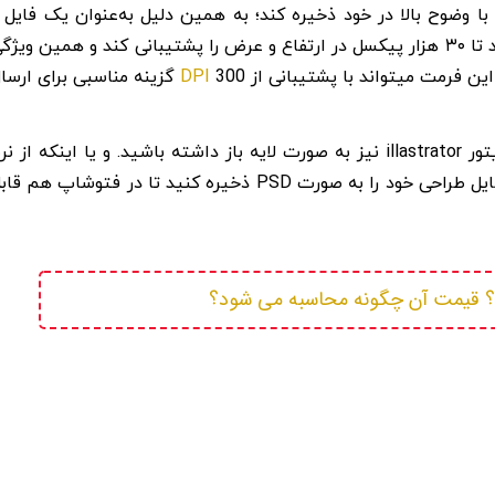
شیاء را با وضوح بالا در خود ذخیره کند؛ به همین دلیل به‌عنوان یک فایل 
فرمت استاندارد برای طراحان شناخته می‌شود. فایل PSD می‌تواند تا ۳۰ هزار پیکسل در ارتفاع و عرض را پشتیبانی کند و همین ویژ
DPI
ین فرمت میتواند با پشتیبانی از
300 گزینه مناسبی برای ارسا
هر چند شما میتوانید فایل PSD خودتان را در نرم افزار ایلاستریتور illastrator نیز به صورت لایه باز داشته باشید. و یا اینکه از 
افزار ایلاستریتور نیز از طریق منوی File > Export > Export As فایل طراحی خود را به صورت PSD ذخیره کنید تا در فتوشاپ هم 
قیمت آن چگونه محاسبه می شود؟