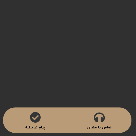
بله/ روبیکا
09905761470
پست الکترونیک
studioemrooz{at}gmail.com
طراحی کاتالوگ
چاپ کاتالوگ
طراحی لوگو
عکاسی صنعتی
چاپ جعبه
چاپ لیبل
طراحی بروشور
طراحی سایت
چاپ کارت پستال
تماس با مشاور
پیام در بـلـه
چاپ کاغذ کادو
مرام نامه همکاری