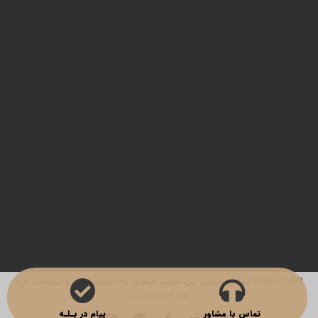
studioemrooz{at}gmail.com
طراحی کاتالوگ
چاپ کاتالوگ
طراحی لوگو
عکاسی صنعتی
چاپ جعبه
چاپ لیبل
طراحی بروشور
طراحی سایت
چاپ کارت پستال
چاپ کاغذ کادو
مرام نامه همکاری
1389 – 1404 تمامی حقوق این سایت متعلق به شرکت چاپ و تبلیغات آریا
هنر امروز است.
تماس با مشاور
پیام در بـلـه