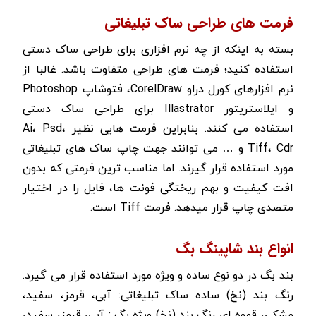
فرمت های طراحی ساک تبلیغاتی
بسته به اینکه از چه نرم افزاری برای طراحی ساک دستی
استفاده کنید؛ فرمت های طراحی متفاوت باشد. غالبا از
نرم افزارهای کورل دراو CorelDraw، فتوشاپ Photoshop
و ایلاستریتور Illastrator برای طراحی ساک دستی
استفاده می کنند. بنابراین فرمت هایی نظیر Ai، Psd،
Tiff، Cdr و … می توانند جهت چاپ ساک های تبلیغاتی
مورد استفاده قرار گیرند. اما مناسب ترین فرمتی که بدون
افت کیفیت و بهم ریختگی فونت ها، فایل را در اختیار
متصدی چاپ قرار میدهد. فرمت Tiff است.
انواع بند شاپینگ بگ
بند بگ در دو نوع ساده و ویژه مورد استفاده قرار می گیرد.
رنگ بند (نخ) ساده ساک تبلیغاتی: آبی، قرمز، سفید،
مشکی، قهوه ای رنگ بند (نخ) ویژه بگ : آبی، قرمز، سفید،