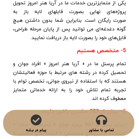
یکی از متمایزترین خدمات ما در آریا هنر امروز تحویل
پروژه‌های نهایی بصورت فایلهای لایه باز به
صورت
رایگان است.
بنابراین شما بدون داشتن هیچ
گونه دغدغه‌ای می توانید پس از پایان مرحله طراحی،
فایل‌های خود را بصورت لایه باز دریافت نمایید.
5- متخصص هستیم
تمام پرسنل ما در « آریا هنر امروز » افراد جوان و
تحصیل کرده در رشته های مرتبط
با حوزه فعالیتشان
هستند که با استفاده از نیروی جوانی، تخصص توام با
تجربه تمام تلاش خود را به ارائه خدماتی متمایز
معطوف کرده اند.
6- بیش از 200 مشتری راضی داریم
اجرای بیش از 900 پروژه موفق + تجربه 12 ساله +
تماس با مشاور
پیام در بـلـه
استفاده از نیروهای متخصص + قیمت های مناسب +