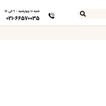
شنبه تا چهارشنبه - 9 الی 18
021-66570035