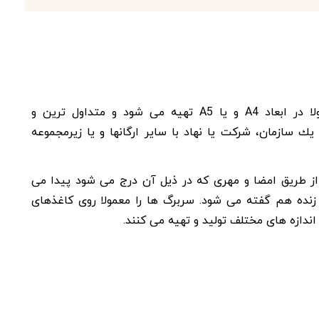
سربرگ برگه ای است كه معمولا در ابعاد A4 و يا A5 تهيه می شود و متداول ترين و
يك سازمان، شركت يا نهاد با ساير ارگانها و يا زيرمجموعه
 از طريق امضا و مهری كه در ذيل آن درج می شود پيدا می
زنده هم گفته می شود. سربرگ ها را معمولا روی كاغذهای
 اندازه های مختلف توليد و تهيه می كنند.