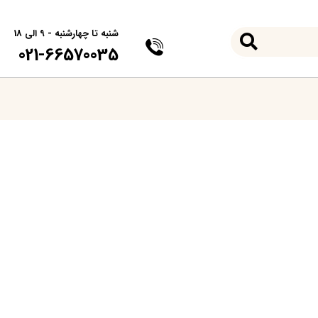
شنبه تا چهارشنبه - 9 الی 18
021-66570035