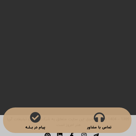
studioemrooz{at}gmail.com
طراحی کاتالوگ
چاپ کاتالوگ
طراحی لوگو
عکاسی صنعتی
چاپ جعبه
چاپ لیبل
طراحی بروشور
طراحی سایت
چاپ کارت پستال
چاپ کاغذ کادو
مرام نامه همکاری
1389 – 1404 تمامی حقوق این سایت متعلق به شرکت چاپ و تبلیغات آریا
هنر امروز است.
تماس با مشاور
پیام در بـلـه