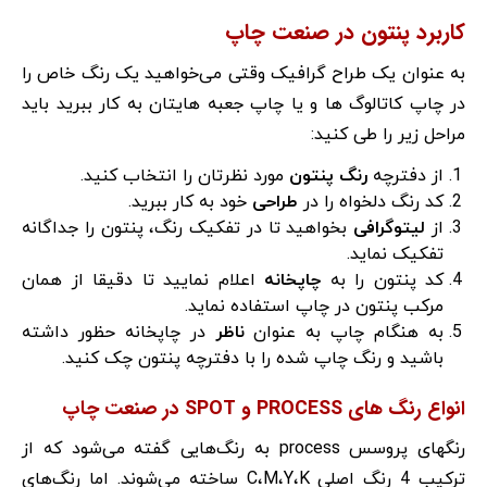
کاربرد پنتون در صنعت چاپ
به عنوان یک طراح گرافیک وقتی می‌خواهید یک رنگ خاص را
در چاپ کاتالوگ ها و یا چاپ جعبه هایتان به کار ببرید باید
مراحل زیر را طی کنید:
از دفترچه
رنگ پنتون
مورد نظرتان را انتخاب کنید.
کد رنگ دلخواه را در
طراحی
خود به کار ببرید.
از
لیتوگرافی
بخواهید تا در تفکیک رنگ، پنتون را جداگانه
تفکیک نماید.
کد پنتون را به
چاپخانه
اعلام نمایید تا دقیقا از همان
مرکب پنتون در چاپ استفاده نماید.
به هنگام چاپ به عنوان
ناظر
در چاپخانه حظور داشته
باشید و رنگ چاپ شده را با دفترچه پنتون چک کنید.
انواع رنگ های PROCESS و SPOT در صنعت چاپ
رنگهای پروسس process به رنگ‌هایی گفته می‌شود که از
ترکیب 4 رنگ اصلی C،M،Y،K ساخته می‌شوند. اما رنگ‌های