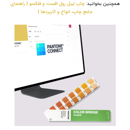
چاپ لیبل رول افست و فلکسو { راهنمای
همچنین بخوانید:
جامع چاپ، انواع و کاربردها }