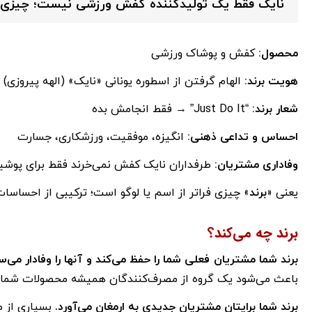
نایک فقط یک تولیدکننده کفش ورزشی نیست؛ چیزی ف
محصول:
کفش و پوشاک ورزشی
هویت برند:
الهام گرفتن از اسطوره یونانی «نایک» (الهه پیروزی)
شعار برند:
“Just Do It” → فقط انجامش بده
احساس و تداعی ذهنی:
انگیزه، موفقیت، ورزشکاری، جسارت
وفاداری مشتریان:
طرفداران نایک کفش نمی‌خرند فقط برای پوشیدن
یعنی «
برند
» چیزی فراتر از اسم یا لوگو است؛ ترکیبی از احساس
برند چه می‌کند؟
برند شما مشتریان فعلی شما را حفظ می‌کند و آنها را وفادار می‌سا
باعث می‌شود یک گروه از مصرف‌کنندگان همیشه محصولات شما را 
برند شما برایتان مشتریان جدیدی به ارمغان می‌آورد.
بسیاری از م