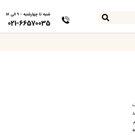
شنبه تا چهارشنبه - 9 الی 18
021-66570035
ک
د
.
ه