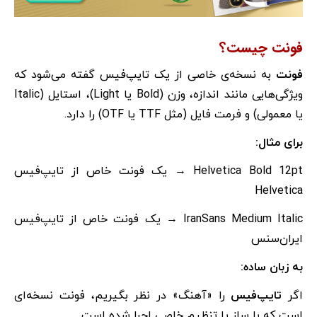
فونت چیست؟
فونت
به نسخه‌ی خاصی از یک تایپ‌فیس گفته می‌شود که
ویژگی‌هایی مانند اندازه، وزن (Bold یا Light)، استایل (Italic
یا معمولی) و فرمت فایل (مثل TTF یا OTF) را دارد.
برای مثال:
Helvetica Bold 12pt → یک فونت خاص از تایپ‌فیس
Helvetica
IranSans Medium Italic → یک فونت خاص از تایپ‌فیس
ایران‌سنس
به زبان ساده:
اگر
تایپ‌فیس
را «آهنگ» در نظر بگیریم، فونت نسخه‌ای
است که با ساز یا تنظیم خاصی اجرا شده است.