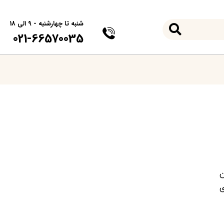
شنبه تا چهارشنبه - 9 الی 18
021-66570035
ن
ی