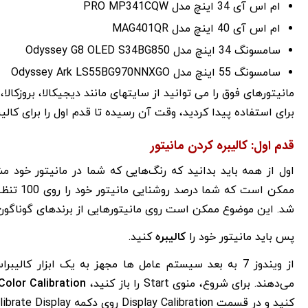
ام اس آی 34 اینچ مدل PRO MP341CQW
ام اس آی 40 اینچ مدل MAG401QR
سامسونگ 34 اینچ مدل Odyssey G8 OLED S34BG850
سامسونگ 55 اینچ مدل Odyssey Ark LS55BG970NNXGO
مانیتورهای فوق را می توانید از سایتهای مانند دیجیکالا، بروزکالا
برای استفاده پیدا کردید، وقت آن رسیده تا قدم اول را برای کالیبر
قدم اول: کالیبره کردن مانیتور
اول از همه باید بدانید که رنگ‌هایی که شما در مانیتور خود م
ممکن است
شد. این موضوع ممکن است روی مانیتورهایی از برندهای گوناگون و 
پس باید مانیتور خود را
کالیبره
کنید.
از ویندوز 7 به بعد سیستم عامل ها مجهز به یک ابزار کا
می‌دهند. برای شروع، منوی Start را باز کنید،
Color Calibration
کنید و در قسمت Display Calibration روی دکمه Calibrate Display کلیک کنید.