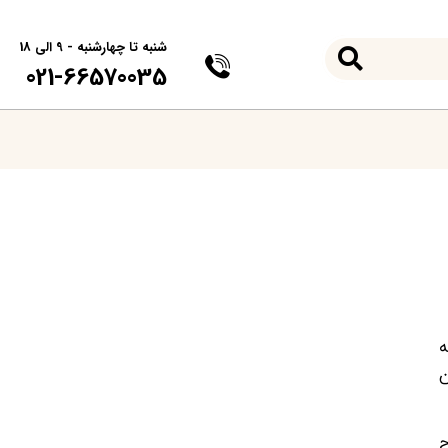
شنبه تا چهارشنبه - 9 الی 18
021-66570035
ه
ن
ح