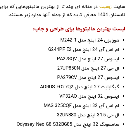
زومیت
سایت
در مقاله ای چند تا از بهترین مانیتورهایی که برای
تابستان 1404 معرفی کرده که از جمله آنها موارد زیر هستند:
لیست بهترین مانیتورها برای طراحی و چاپ:
هورایزن 24 اینچ مدل M242-1
ام اس آی 24 اینچ مدل G244PF E2
ایسوس 27 اینچ مدل PA278QV
ال جی 27 اینچ مدل 27UP850N
ایسوس 27 اینچ مدل PA279CV
گیگابایت 27 اینچ مدل AORUS FO27Q2
ایسوس 32 اینچ مدل VP32AQ
ام اس آی 32 اینچ مدل MAG 325CQF
ال جی 31.5 اینچ مدل 32UN880
سامسونگ 32 اینچ مدل Odyssey Neo G8 S32BG85