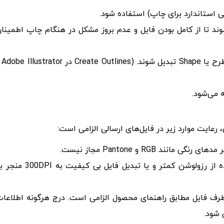
لایه‌ها و تصاویر باید در فایل PDF جاسازی یا Embed شوند تا از کامل بودن فایل و عدم بروز مشکل در هنگام چاپ اطمین
برای اطمینان از نمایش صحیح متن‌، 
 رعایت موارد زیر در فایل‌های ارسالی الزامی است:
حداقل رزولوشن 300DPI الزامی است. استفاده از رزولوشن کمتر و یا تبدیل فایل بی کیفیت به
رف فایل مطابق راهنمای محصول الزامی است. درج هرگونه اطلاعا
 شود.