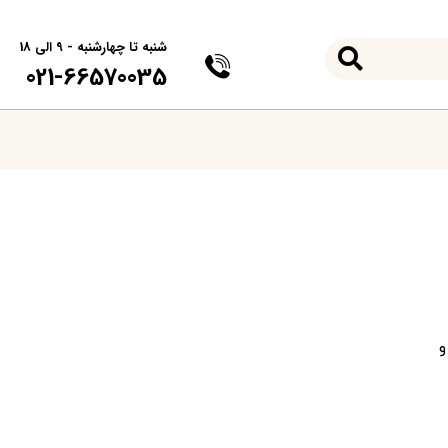
شنبه تا چهارشنبه - 9 الی 18
021-66570035
و