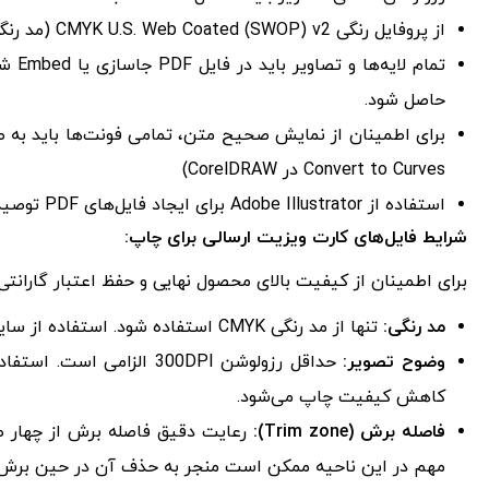
از پروفایل رنگی CMYK U.S. Web Coated (SWOP) v2 (مد رنگی استاندارد برای چاپ) استفاده شود.
تمام 
حاصل شود.
Convert to Curves در CorelDRAW)
استفاده از Adobe Illustrator برای ایجاد فایل‌های PDF توصیه می‌شود.
شرایط فایل‌های کارت ویزیت ارسالی برای چاپ:
برای اطمینان از کیفیت بالای محصول نهایی و حفظ اعتبار گارانتی،
مد رنگی:
تنها از مد رنگی CMYK استفاده شود. استفاده از سایر مدهای رنگی مانند RGB و Pantone مجاز نیست.
وضوح تصویر:
کاهش کیفیت چاپ می‌شود.
فاصله برش (Trim zone):
رعایت دقیق فاصله برش از چهار ط
مهم در این ناحیه ممکن است منجر به حذف آن در حین برش