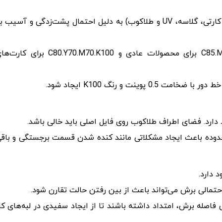
استفاده از رنگ‌های تنپلات (در محصول هایی مانند کتان، کارتی، گلاسه، UV و طلاکوب) به دلیل احتمال پشت‌زدگی و آسیب
برای رنگ مشکی در پس‌زمینه از کد رنگی C85.M70.Y65.K100 برای محصولات عادی و C80.Y70.M70.K100 برای 
نت و رنگ K100 ایجاد شود.
وده باعث ایجاد مشکلاتی مانند کنده شدن قسمت برجستگی و باق
 دارد.
تمالی برش می‌تواند باعث از بین رفتن حالت تقارن شود.
فاصله برش، امتداد داشته باشند تا از ایجاد سفیدی در لبه‌های کا