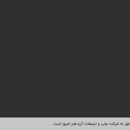
، میدان توحید، خیابان امیرلو،
تلفن تماس
وسی، شماره 102، واحد 14
66127019 / 66120856 / 66570035
واحد مشاوره
داخلی 1
پیگیری سفارشات
ن، میدان بهارستان، نرسیده به
داخلی 2
ن ظهیرالاسلام، کوچه مراغه ای، چاپ
غات آریا هنر امروز
بله/ روبیکا
09905761470
پست الکترونیک
dioemrooz{at}gmail.com
هارشنبه 9 الی 18 عصر