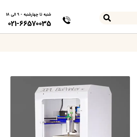
شنبه تا چهارشنبه - 9 الی 18
021-66570035