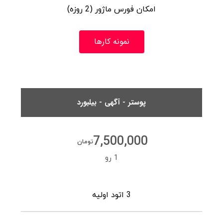
امکان فورس ماژور (2 روزه)
نمونه کارها
پوستر - آگهی - بیلبورد
7,500,000
تومان
1 رو
3 اتود اولیه